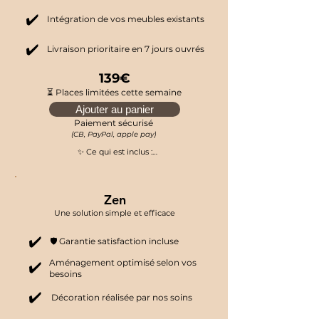
✔️
Intégration de vos meubles existants
✔️
Livraison prioritaire en 7 jours ouvrés
139€
⏳ Places limitées cette semaine
Ajouter au panier
Paiement sécurisé
(CB, PayPal, apple pay)
✨ Ce qui est inclus :

•Aménagement entièrement conçu selon 
vos besoins, vos contraintes et vos envies

•Décoration personnalisée à partir de vos 
Zen
inspirations (styles, couleurs, ambiances…)

•Possibilité d’intégrer votre mobilier 
Une solution simple et efficace​
existant (lit, bureau, commode, etc.)

•Livraison prioritaire sous 7 jours ouvrés
✔️
🛡️ Garantie satisfaction incluse
Aménagement optimisé selon vos
✔️
besoins
✔️
Décoration réalisée par nos soins