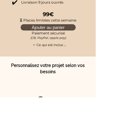
✔️
Livraison 9 jours ouvrés
99€
⏳ Places limitées cette semaine
Ajouter au panier
Paiement sécurisé
(CB, PayPal, apple pay)
✨ Ce qui est inclus :

•Aménagement optimisé à partir des 
informations fournies (type de chambre, 
besoins principaux)

•Organisation fonctionnelle de l’espace (coin 
Personnalisez votre projet selon vos
nuit, bureau, rangement…)

besoins
•Décoration imaginée entièrement par nos 
soins

•Livraison du projet sous 9 jours ouvrés

⸻

⚠️ Non inclus dans cette formule :

•Choix précis du style ou de la décoration

•Envoi d’inspirations détaillées

•Intégration de mobilier existant