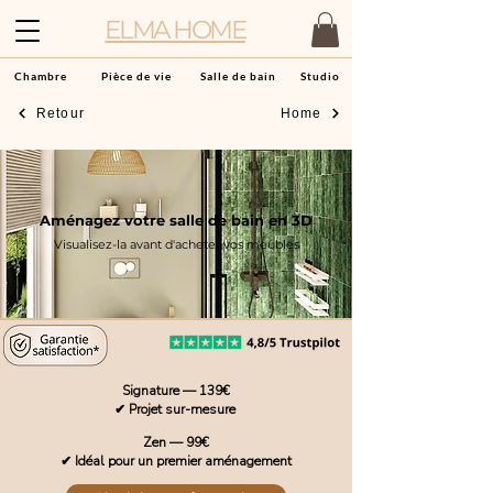
ELMA HOME
Chambre
Pièce de vie
Salle de bain
Studio
Retour
Home
Aménagez votre salle de bain en 3D
Visualisez-la avant d'acheter vos meubles
Signature — 139€
✔ Projet sur-mesure
Zen — 99€
✔ Idéal pour un premier aménagement