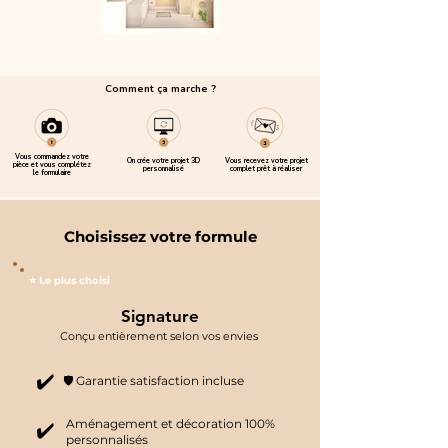
Comment ça marche ?
Vous commandez votre
On crée votre projet 3D
Vous recevez votre projet
pièce et vous complétez
personnalisé
complet prêt à réaliser
le formulaire
Choisissez votre formule
⭐ Le plus choisi
Signature
Conçu entièrement selon vos envies
✔️
🛡️ Garantie satisfaction incluse
Aménagement et décoration 100%
✔️
personnalisés