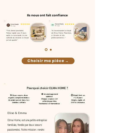
Ils nous ont fait confiance
"Très bonne prestation.
"Je recommande le travail
Retour rapide sous 9 jours
de Elma Home. Réactives,
après la commande.
Je suis
à l’écoute, et très
satisfait du résultat, le travail
professionnelles..."
est de qualité."
Choisir ma pièce →
Pourquoi choisir ELMA HOME ?
🧠 Un aménagement
🎯 Deux sœurs, deux
⏱️ Projet livré en
optimisé
regards complémentaires
7 à 9 jours
Chaque espace est
Un projet pensé dans les
Simple, rapide et
réfléchi pour être
moindres détails
100% à distance
fonctionnel et harmonieux
Elise & Emma
Elma Home, est une petite entreprise
familiale, fondée par deux sœurs
passionnées. Notre mission : rendre