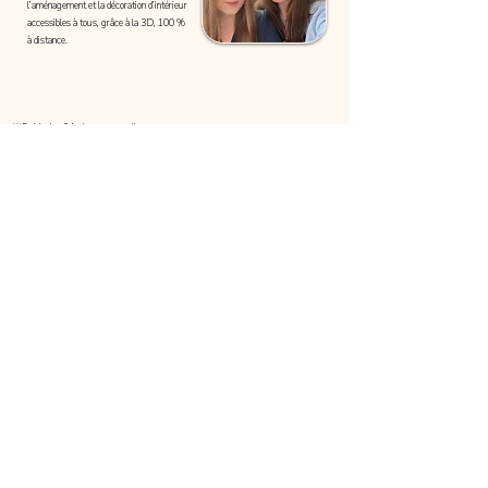
l’aménagement et la décoration d’intérieur
accessibles à tous, grâce à la 3D, 100 %
à distance.
💡 Petit budget ?
Aménagez votre pièce vous-
Découvrir nos kits
même avec notre kit prêt à découper - 14,99€
Adresse
61 rue de Lyon
75012 Paris
E-mail
elma.deco22@gmail.com
Whatsapp
💬 Poser ma question
Support
FAQ