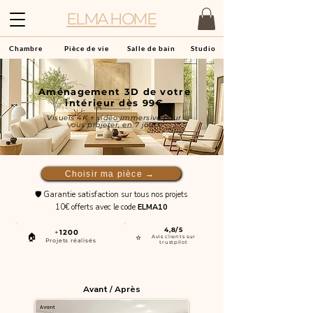
ELMA HOME
Chambre
Pièce de vie
Salle de bain
Studio
Aménagement 3D de votre
intérieur dès 99€
Visuels 4K + vidéo immersive pour
vous projeter, en 7 jours
Choisir ma pièce →
🛡️ Garantie satisfaction sur tous nos projets
10€ offerts avec le code
ELMA10
4,8/5
+
1200
🏠
⭐
Avis clients sur
Projets réalisés
trustpilot
Avant / Après